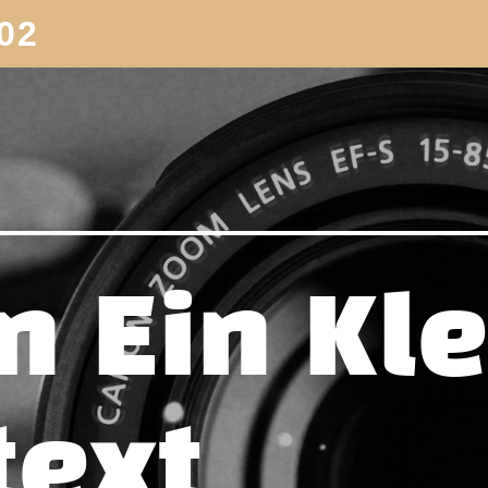
02
in Ein Kl
text