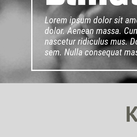
Lorem ipsum dolor sit ame
dolor. Aenean massa. Cum
nascetur ridiculus mus. Do
sem. Nulla consequat mas
K