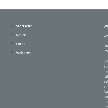
wi
Startseite
Route
ww
Fotos
Di
Pr
Weiteres
Sc
au
ih
fü
se
ei
Au
un
an
Lo