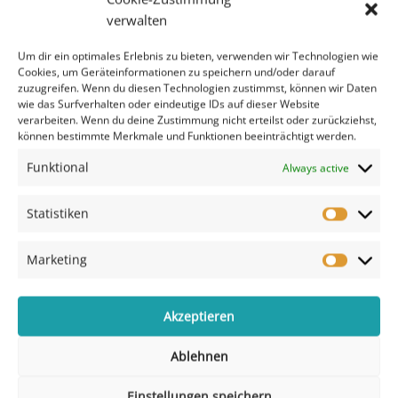
verwalten
Um dir ein optimales Erlebnis zu bieten, verwenden wir Technologien wie
Zusätzliche Informationen
Cookies, um Geräteinformationen zu speichern und/oder darauf
zuzugreifen. Wenn du diesen Technologien zustimmst, können wir Daten
wie das Surfverhalten oder eindeutige IDs auf dieser Website
verarbeiten. Wenn du deine Zustimmung nicht erteilst oder zurückziehst,
Zusätzliche Informationen
können bestimmte Merkmale und Funktionen beeinträchtigt werden.
Funktional
Always active
Design Privat G05, Design
Template
Privat G05: Eigene Video
Statistiken
Marketing
Akzeptieren
Ablehnen
Einstellungen speichern