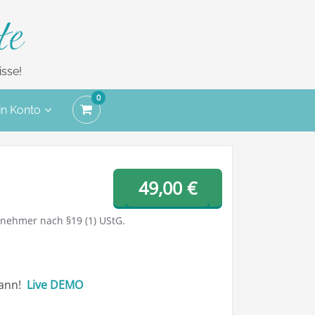
te
sse!
0
n Konto
49,00
€
nehmer nach §19 (1) UStG.
kann!
Live DEMO