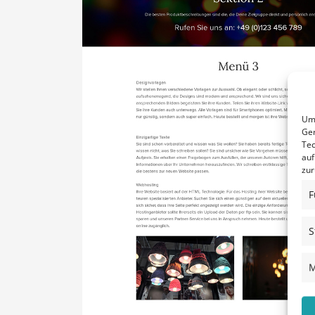
Um 
Ger
Tec
auf
zur
F
S
M