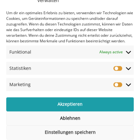
verwalten
Zusätzliche Informationen
Um dir ein optimales Erlebnis zu bieten, verwenden wir Technologien wie
Cookies, um Geräteinformationen zu speichern und/oder darauf
zuzugreifen. Wenn du diesen Technologien zustimmst, können wir Daten
Zusätzliche Informationen
wie das Surfverhalten oder eindeutige IDs auf dieser Website
verarbeiten. Wenn du deine Zustimmung nicht erteilst oder zurückziehst,
können bestimmte Merkmale und Funktionen beeinträchtigt werden.
Design W12 Grau, Design W12
Template
Funktional
Always active
Grau: Bilder
Statistiken
Marketing
Akzeptieren
Ablehnen
Einstellungen speichern