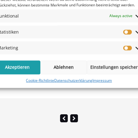
ückziehst, können bestimmte Merkmale und Funktionen beeinträchtigt werden.
unktional
Always active
tatistiken
arketing
news
t einflößende DSGVO
Ihre Tätigkeit i
Akzeptieren
Ablehnen
Einstellungen speiche
Cookie-Richtlinie
Datenschutzerklärung
Impressum