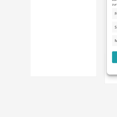
zur
F
S
M
news
Tips
Die geheimnisvolle und Angs
Datenschutzerklärung!