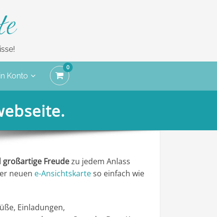
te
sse!
0
n Konto
webseite.
 großartige Freude
zu jedem Anlass
erer neuen
e-Ansichtskarte
so einfach wie
rüße, Einladungen,