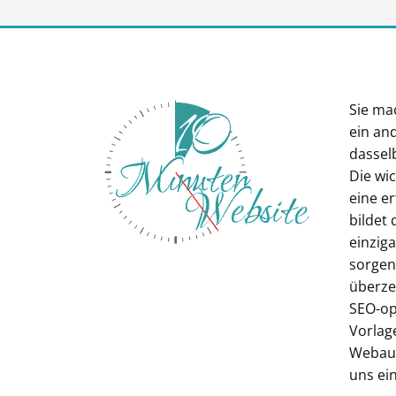
Sie ma
ein an
dasselb
Die wi
eine e
bildet 
einziga
sorgenl
überze
SEO-op
Vorlag
Webauft
uns ein