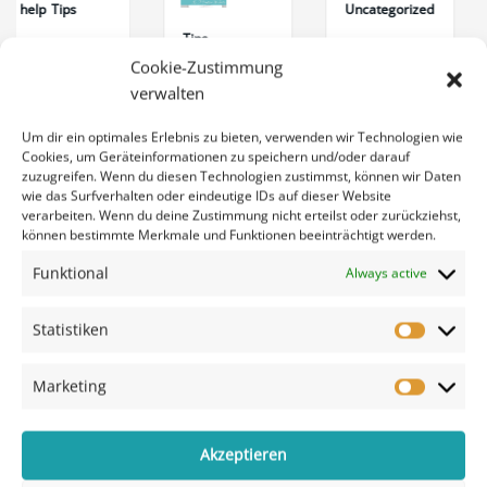
Tips
Uncategorized
Tips
Tips
schau
alle
Cookie-Zustimmung
bisherige
Design
Des
verwalten
icher
n
Privat
B03
Beiträge
G04
Flie
Um dir ein optimales Erlebnis zu bieten, verwenden wir Technologien wie
Cookies, um Geräteinformationen zu speichern und/oder darauf
rbeit
zuzugreifen. Wenn du diesen Technologien zustimmst, können wir Daten
wie das Surfverhalten oder eindeutige IDs auf dieser Website
verarbeiten. Wenn du deine Zustimmung nicht erteilst oder zurückziehst,
können bestimmte Merkmale und Funktionen beeinträchtigt werden.
Funktional
Always active
Statistiken
Marketing
Akzeptieren