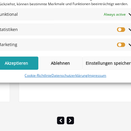
ückziehst, können bestimmte Merkmale und Funktionen beeinträchtigt werden.
unktional
Always active
help
Tips
tatistiken
Vorschau 
arketing
Akzeptieren
Ablehnen
Einstellungen speiche
Cookie-Richtlinie
Datenschutzerklärung
Impressum