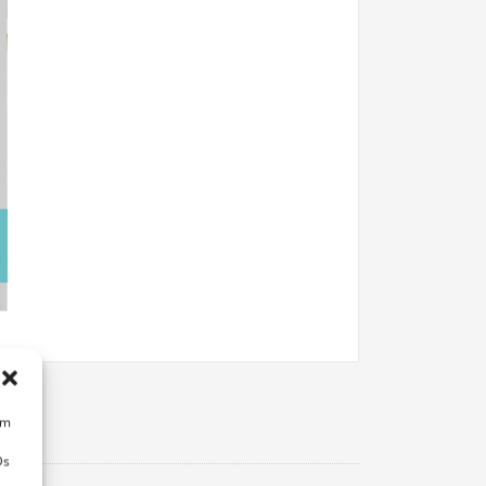
um
Ds