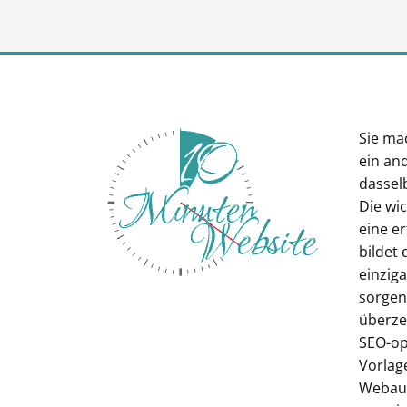
Sie ma
ein an
dasselb
Die wi
eine e
bildet 
einziga
sorgenl
überze
SEO-op
Vorlag
Webauft