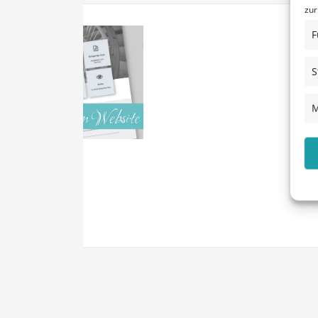
zur
F
S
M
Tips
Design B03 Flieder