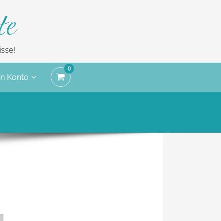
te
sse!
0
n Konto