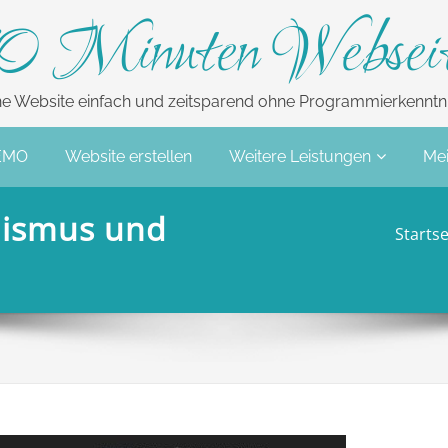
0 Minuten Websei
ne Website einfach und zeitsparend ohne Programmierkenntni
EMO
Website erstellen
Weitere Leistungen
Mei
lismus und
Startse