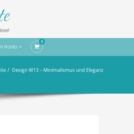
te
sse!
0
n Konto
ite
Design W13 – Minimalismus und Eleganz