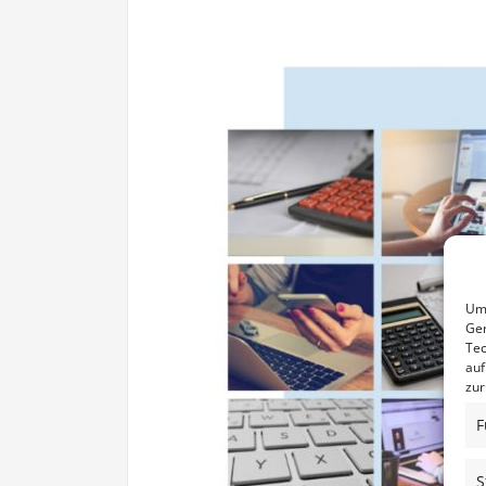
Um 
Ger
Tec
auf
zur
F
S