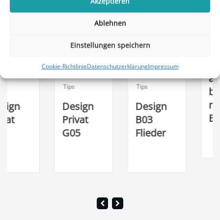
Weitere Beiträge
Akzeptieren
Ablehnen
Einstellungen speichern
Uncategorize
Cookie-Richtlinie
Datenschutzerklärung
Impressum
alle
Tips
Tips
bisherig
n
Design
Design
Beiträge
Privat
B03
G05
Flieder