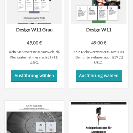
der
der
Produktseite
Produk
gewählt
gewäh
werden
werde
Design W11 Grau
Design W11
49,00
€
49,00
€
Kein Mehrwertsteuerausweis, da
Kein Mehrwertsteuerausweis, da
Kleinunternehmer nach §19 (1)
Kleinunternehmer nach §19 (1)
UStG.
UStG.
Dieses
Dieses
Ausführung wählen
Ausführung wählen
Produkt
Produ
weist
weist
mehrere
mehre
Varianten
Varian
auf.
auf.
Die
Die
Optionen
Optio
können
könne
auf
auf
der
der