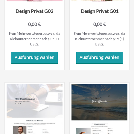
werden
werde
Design Privat G02
Design Privat G01
0,00
€
0,00
€
Kein Mehrwertsteuerausweis, da
Kein Mehrwertsteuerausweis, da
Kleinunternehmer nach §19 (1)
Kleinunternehmer nach §19 (1)
UStG.
UStG.
Dieses
Dieses
Ausführung wählen
Ausführung wählen
Produkt
Produ
weist
weist
mehrere
mehre
Varianten
Varian
auf.
auf.
Die
Die
Optionen
Optio
können
könne
auf
auf
der
der
Produktseite
Produk
gewählt
gewäh
werden
werde