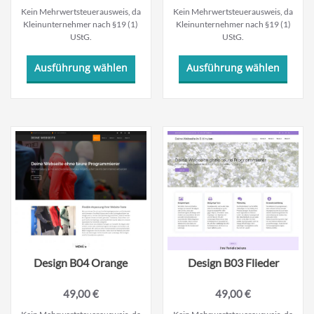
Kein Mehrwertsteuerausweis, da
Kein Mehrwertsteuerausweis, da
Kleinunternehmer nach §19 (1)
Kleinunternehmer nach §19 (1)
UStG.
UStG.
Dieses
Dieses
Ausführung wählen
Ausführung wählen
Produkt
Produ
weist
weist
mehrere
mehre
Varianten
Varian
auf.
auf.
Die
Die
Optionen
Optio
können
könne
auf
auf
der
der
Produktseite
Produk
gewählt
gewäh
werden
werde
Design B04 Orange
Design B03 Flieder
49,00
€
49,00
€