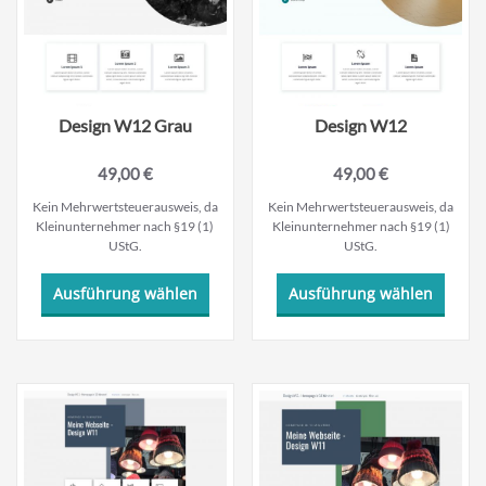
auf
auf
der
der
Produktseite
Produk
gewählt
gewäh
werden
werde
Design W12 Grau
Design W12
49,00
€
49,00
€
Kein Mehrwertsteuerausweis, da
Kein Mehrwertsteuerausweis, da
Kleinunternehmer nach §19 (1)
Kleinunternehmer nach §19 (1)
UStG.
UStG.
Dieses
Dieses
Ausführung wählen
Ausführung wählen
Produkt
Produ
weist
weist
mehrere
mehre
Varianten
Varian
auf.
auf.
Die
Die
Optionen
Optio
können
könne
auf
auf