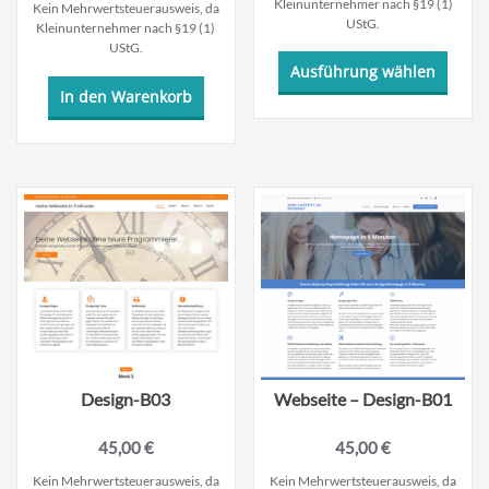
Kleinunternehmer nach §19 (1)
Kein Mehrwertsteuerausweis, da
UStG.
Kleinunternehmer nach §19 (1)
UStG.
Dieses
Ausführung wählen
Produ
In den Warenkorb
weist
mehre
Varian
auf.
Die
Optio
könne
auf
der
Produk
gewäh
werde
Design-B03
Webseite – Design-B01
45,00
€
45,00
€
Kein Mehrwertsteuerausweis, da
Kein Mehrwertsteuerausweis, da