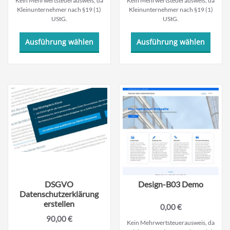
Kein Mehrwertsteuerausweis, da
Kein Mehrwertsteuerausweis, da
Kleinunternehmer nach §19 (1)
Kleinunternehmer nach §19 (1)
UStG.
UStG.
Dieses
Dieses
Ausführung wählen
Ausführung wählen
Produkt
Produ
weist
weist
mehrere
mehre
Varianten
Varian
auf.
auf.
Die
Die
Optionen
Optio
können
könne
auf
auf
der
der
Produktseite
Produk
gewählt
gewäh
werden
werde
DSGVO
Design-B03 Demo
Datenschutzerklärung
erstellen
0,00
€
90,00
€
Kein Mehrwertsteuerausweis, da