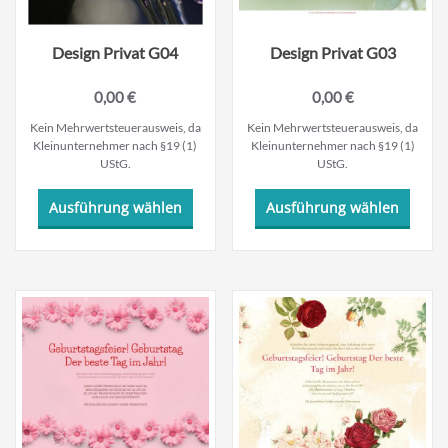
gewählt
gewäh
werden
werde
Design Privat G04
Design Privat G03
0,00
€
0,00
€
Kein Mehrwertsteuerausweis, da
Kein Mehrwertsteuerausweis, da
Kleinunternehmer nach §19 (1)
Kleinunternehmer nach §19 (1)
UStG.
UStG.
Dieses
Dieses
Ausführung wählen
Ausführung wählen
Produkt
Produ
weist
weist
mehrere
mehre
Varianten
Varian
auf.
auf.
Die
Die
Optionen
Optio
können
könne
auf
auf
der
der
Produktseite
Produk
gewählt
gewäh