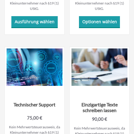
Kleinunternehmer nach §19 (1)
Kleinunternehmer nach §19 (1)
UStG.
UStG.
Dieses
Ausführung wählen
Optionen wählen
Produkt
weist
mehrere
Varianten
auf.
Die
Optionen
können
auf
der
Produktseite
gewählt
werden
Technischer Support
Einzigartige Texte
schreiben lassen
75,00
€
90,00
€
Kein Mehrwertsteuerausweis, da
Kein Mehrwertsteuerausweis, da
Kleinunternehmer nach §19 (1)
Kleinunternehmer nach §19 (1)