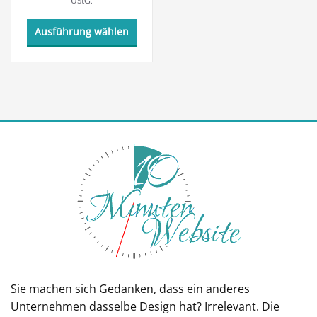
UStG.
Dieses
Ausführung wählen
Produkt
weist
mehrere
Varianten
auf.
Die
Optionen
können
auf
der
Produktseite
gewählt
werden
Sie machen sich Gedanken, dass ein anderes
Unternehmen dasselbe Design hat? Irrelevant. Die