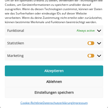
Um dir ein optimales Erlebnis zu bieten, verwenden wir Technologien wie
Cookies, um Geräteinformationen zu speichern und/oder darauf
49,00
€
49,00
€
zuzugreifen. Wenn du diesen Technologien zustimmst, können wir Daten
wie das Surfverhalten oder eindeutige IDs auf dieser Website
Kein Mehrwertsteuerausweis, da
Kein Mehrwertsteuerausweis, da
verarbeiten. Wenn du deine Zustimmung nicht erteilst oder zurückziehst,
Kleinunternehmer nach §19 (1)
Kleinunternehmer nach §19 (1)
können bestimmte Merkmale und Funktionen beeinträchtigt werden.
UStG.
UStG.
Funktional
Dieses
Always active
Dieses
Ausführung wählen
Ausführung wählen
Produkt
Produ
weist
weist
Statistiken
mehrere
mehre
Varianten
Varian
Marketing
auf.
auf.
Die
Die
Optionen
Optio
Akzeptieren
können
könne
auf
auf
der
der
Ablehnen
Produktseite
Produk
gewählt
gewäh
Einstellungen speichern
werden
werde
Design W10
Design W09
Cookie-Richtlinie
Datenschutzerklärung
Impressum