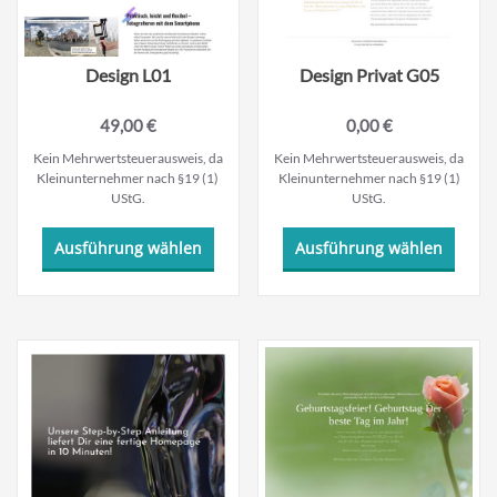
Produktseite
Produk
gewählt
gewäh
werden
werde
Design L01
Design Privat G05
49,00
€
0,00
€
Kein Mehrwertsteuerausweis, da
Kein Mehrwertsteuerausweis, da
Kleinunternehmer nach §19 (1)
Kleinunternehmer nach §19 (1)
UStG.
UStG.
Dieses
Dieses
Ausführung wählen
Ausführung wählen
Produkt
Produ
weist
weist
mehrere
mehre
Varianten
Varian
auf.
auf.
Die
Die
Optionen
Optio
können
könne
auf
auf
der
der
Produktseite
Produk