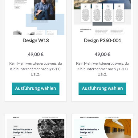
Design W13
Design P360-001
49,00
€
49,00
€
Kein Mehrwertsteuerausweis, da
Kein Mehrwertsteuerausweis, da
Kleinunternehmer nach §19 (1)
Kleinunternehmer nach §19 (1)
UStG.
UStG.
Dieses
Dieses
Ausführung wählen
Ausführung wählen
Produkt
Produ
weist
weist
mehrere
mehre
Varianten
Varian
auf.
auf.
Die
Die
Optionen
Optio
können
könne