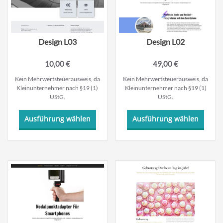
Produktseite
Produk
gewählt
gewäh
werden
werde
Design L03
Design L02
10,00
€
49,00
€
Kein Mehrwertsteuerausweis, da
Kein Mehrwertsteuerausweis, da
Kleinunternehmer nach §19 (1)
Kleinunternehmer nach §19 (1)
UStG.
UStG.
Dieses
Dieses
Ausführung wählen
Ausführung wählen
Produkt
Produ
weist
weist
mehrere
mehre
Varianten
Varian
auf.
auf.
Die
Die
Optionen
Optio
können
könne
auf
auf
der
der