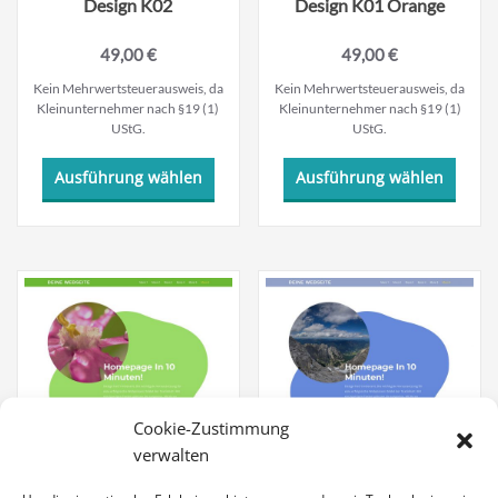
Design K02
Design K01 Orange
49,00
€
49,00
€
Kein Mehrwertsteuerausweis, da
Kein Mehrwertsteuerausweis, da
Kleinunternehmer nach §19 (1)
Kleinunternehmer nach §19 (1)
UStG.
UStG.
Dieses
Dieses
Ausführung wählen
Ausführung wählen
Produkt
Produ
weist
weist
mehrere
mehre
Varianten
Varian
auf.
auf.
Die
Die
Optionen
Optio
können
könne
auf
auf
der
der
Produktseite
Produk
Cookie-Zustimmung
gewählt
gewäh
verwalten
werden
werde
Design K01 Green
Design K01