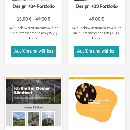
Design K04 Portfolio
Design K03 Portfolio
15,00
€
–
49,00
€
49,00
€
Kein Mehrwertsteuerausweis, da
Kein Mehrwertsteuerausweis, da
Kleinunternehmer nach §19 (1)
Kleinunternehmer nach §19 (1)
UStG.
UStG.
Dieses
Dieses
Ausführung wählen
Ausführung wählen
Produkt
Produ
weist
weist
mehrere
mehre
Varianten
Varian
auf.
auf.
Die
Die
Optionen
Optio
können
könne
auf
auf
der
der
Produktseite
Produk
gewählt
gewäh
werden
werde